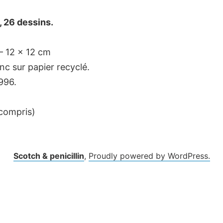
, 26 dessins.
– 12 x 12 cm
anc sur papier recyclé.
996.
 compris)
Scotch & penicillin
,
Proudly powered by WordPress.