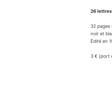
Skip
to
26 lettres
content
32 pages 
noir et bl
Édité en 1
3 € (port