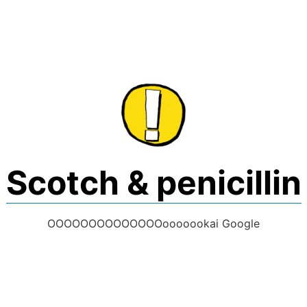
Skip
to
content
Scotch & penicillin
OOOOOOOOOOOOOOooooookai Google