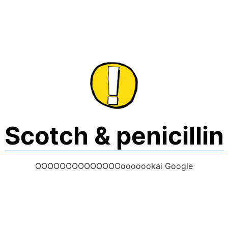
Skip
to
content
Scotch & penicillin
OOOOOOOOOOOOOOooooookai Google