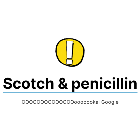
Skip
to
content
Scotch & penicillin
OOOOOOOOOOOOOOooooookai Google