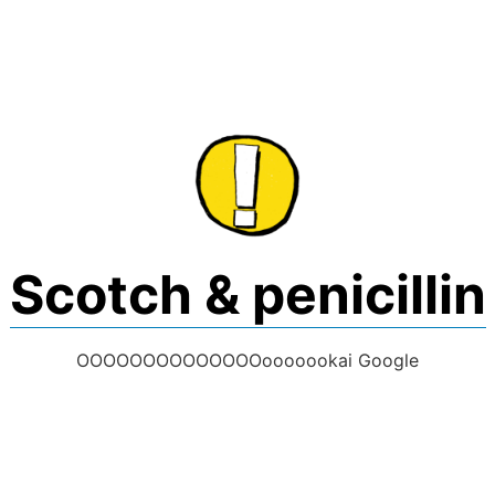
Skip
to
content
Scotch & penicillin
OOOOOOOOOOOOOOooooookai Google