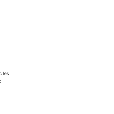
 les
: