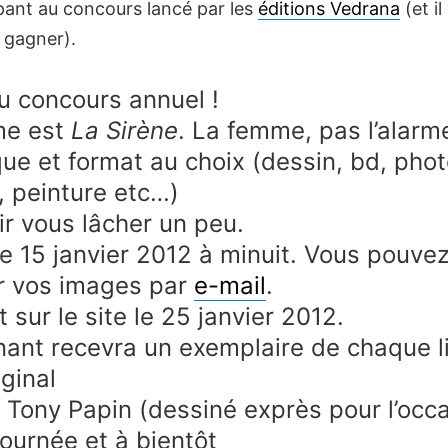
pant au concours lancé par les
éditions Vedrana
(et il
à gagner).
u concours annuel !
me est
La Sirène
. La femme, pas l’alarm
ue et format au choix (dessin, bd, phot
, peinture etc…)
oir vous lâcher un peu.
e 15 janvier 2012 à minuit. Vous pouve
r vos images par
e-mail
.
 sur le site le 25 janvier 2012.
ant recevra un exemplaire de chaque l
iginal
i Tony Papin (dessiné exprès pour l’occ
ournée et à bientôt