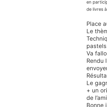
en partici
de livres 
Place a
Le thè
Techniq
pastels
Va fall
Rendu l
envoye
Résultat
Le gagn
+ un or
de l’am
Bonne j