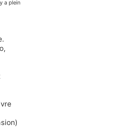
 y a plein
e.
o,
z
ivre
asion)