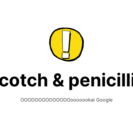
cotch & penicill
OOOOOOOOOOOOOOooooookai Google