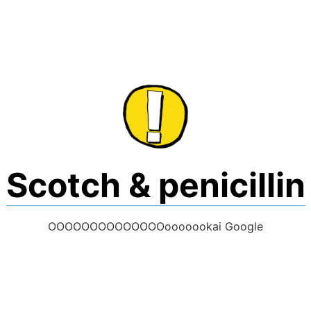
Skip
to
content
Scotch & penicillin
OOOOOOOOOOOOOOooooookai Google