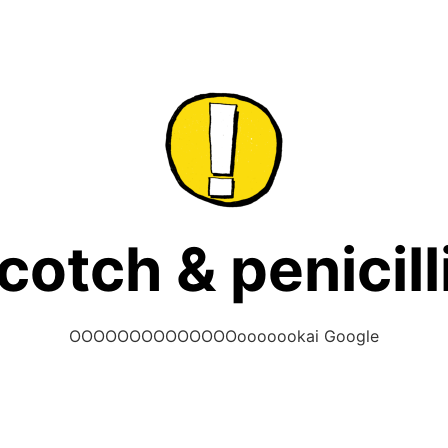
cotch & penicill
OOOOOOOOOOOOOOooooookai Google