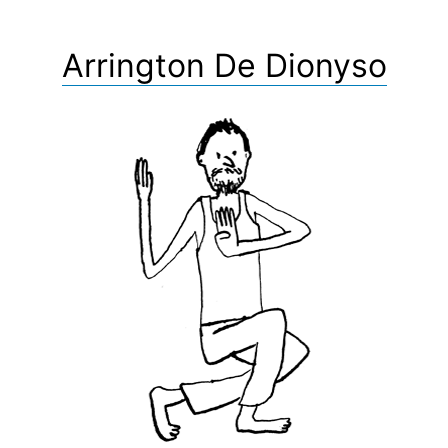
Arrington De Dionyso