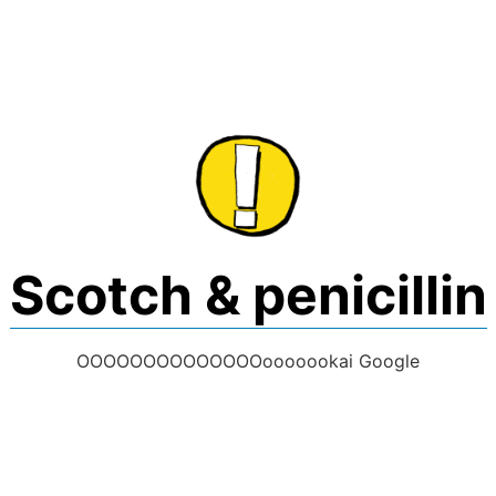
Skip
to
content
Scotch & penicillin
OOOOOOOOOOOOOOooooookai Google