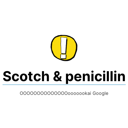
Skip
to
content
Scotch & penicillin
OOOOOOOOOOOOOOooooookai Google