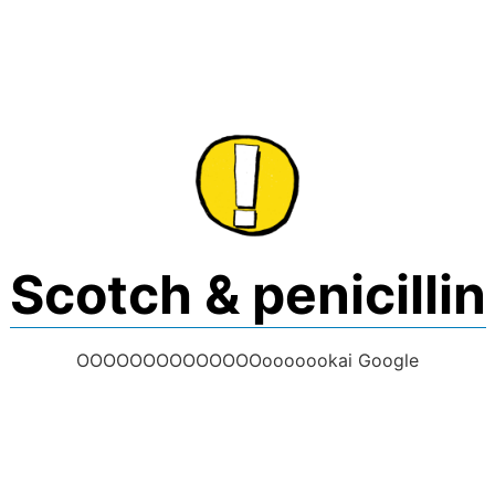
Skip
to
content
Scotch & penicillin
OOOOOOOOOOOOOOooooookai Google