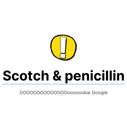
Skip
to
content
Scotch & penicillin
OOOOOOOOOOOOOOooooookai Google