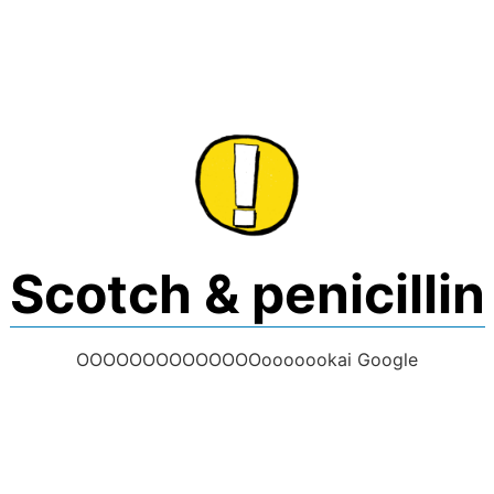
Skip
to
content
Scotch & penicillin
OOOOOOOOOOOOOOooooookai Google