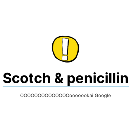
Skip
to
content
Scotch & penicillin
OOOOOOOOOOOOOOooooookai Google