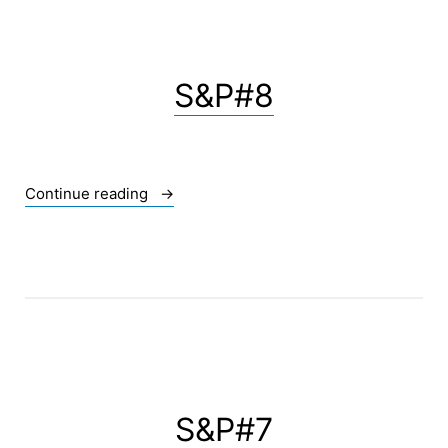
S&P#8
« S&P#8 »
Continue reading
S&P#7