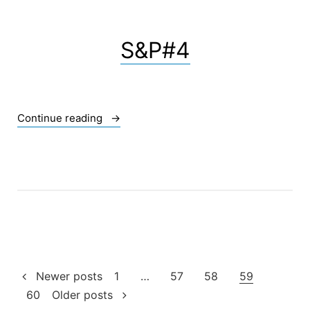
S&P#4
« S&P#4 »
Continue reading
Pagination
Newer posts
1
…
57
58
59
60
Older posts
des