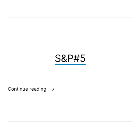
S&P#5
« S&P#5 »
Continue reading