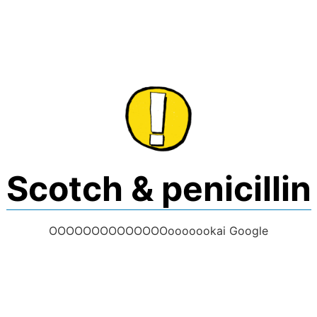
Skip
to
content
Scotch & penicillin
OOOOOOOOOOOOOOooooookai Google