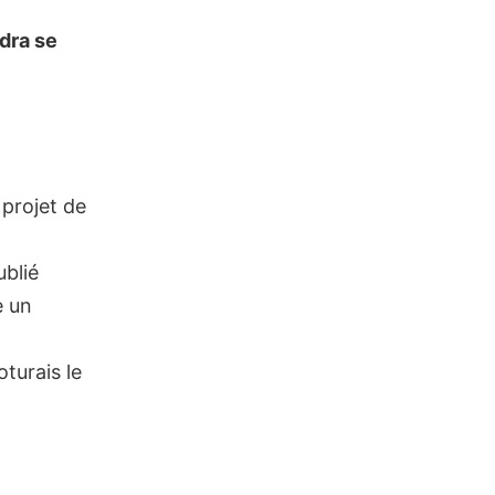
udra se
 projet de
ublié
e un
turais le