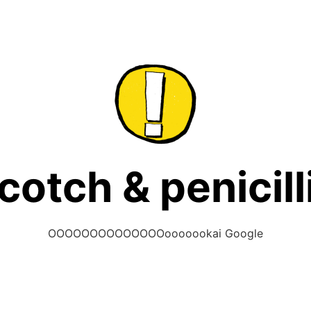
cotch & penicill
OOOOOOOOOOOOOOooooookai Google