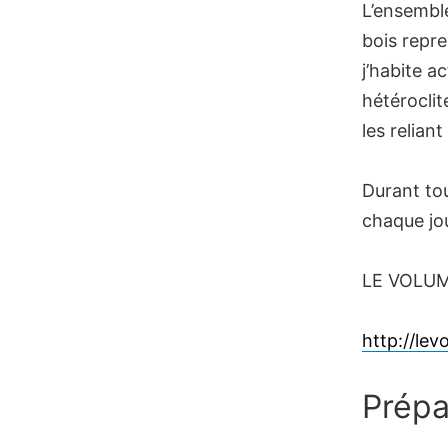
L’ensemble
bois repre
j’habite a
hétéroclit
les relian
Durant tou
chaque jou
LE VOLUME
http://lev
Prépa