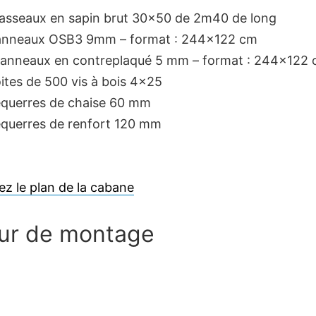
tasseaux en sapin brut 30×50 de 2m40 de long
anneaux OSB3 9mm – format : 244×122 cm
panneaux en contreplaqué 5 mm – format : 244×122
ites de 500 vis à bois 4×25
équerres de chaise 60 mm
équerres de renfort 120 mm
ez le plan de la cabane
our de montage