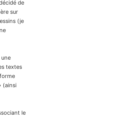
 décidé de
ière sur
essins (je
une
n une
es textes
 forme
 (ainsi
ssociant le