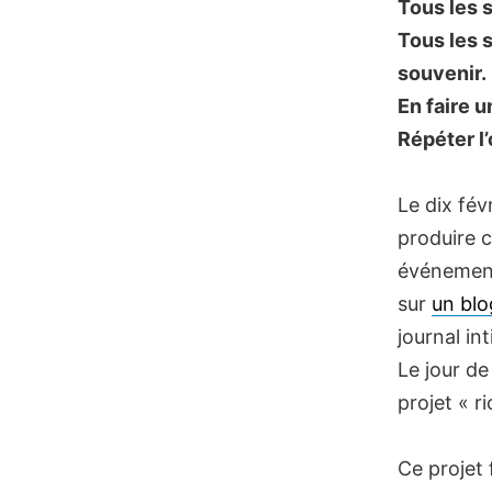
Tous les 
Tous les s
souvenir.
En faire u
Répéter l
Le dix fév
produire 
événement
sur
un blo
journal i
Le jour de
projet « r
Ce projet f