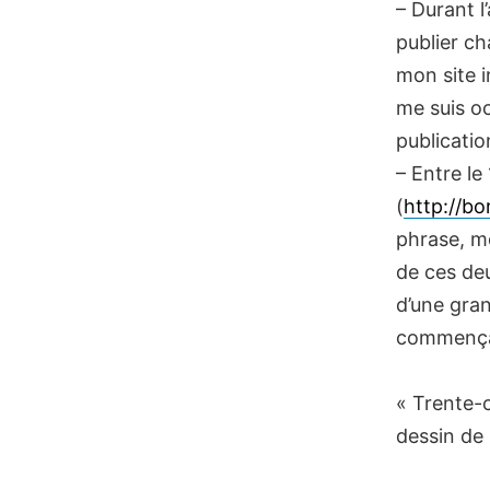
– Durant l
publier ch
mon site i
me suis oc
publicatio
– Entre le
(
http://bo
phrase, m
de ces deu
d’une gran
commençai
« Trente-c
dessin de 