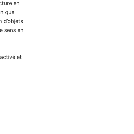
cture en
on que
n d’objets
le sens en
éactivé et