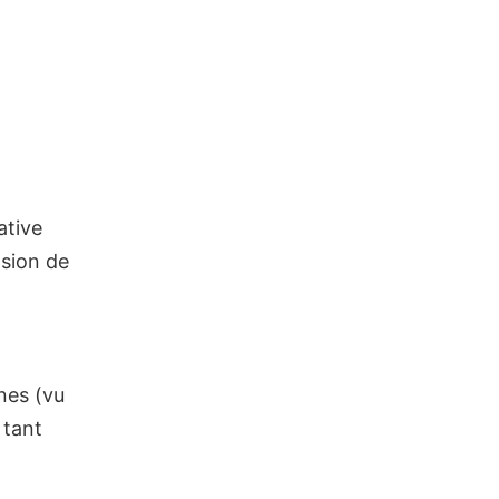
iative
asion de
ines (vu
 tant