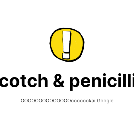
cotch & penicill
OOOOOOOOOOOOOOooooookai Google