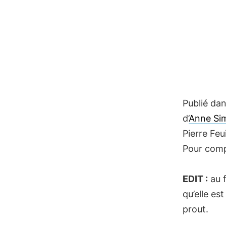
Publié dans
d’
Anne Si
Pierre Feui
Pour comp
EDIT :
au f
qu’elle es
prout.