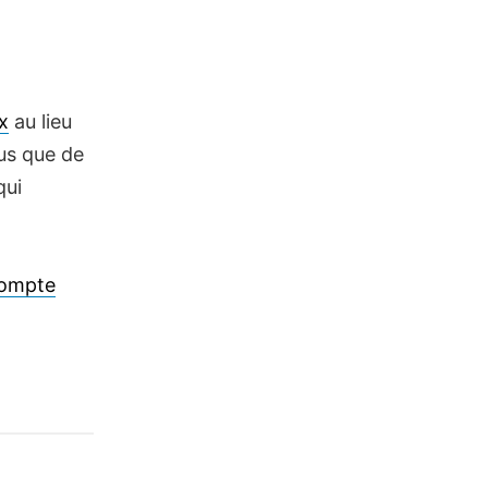
x
au lieu
lus que de
qui
ompte